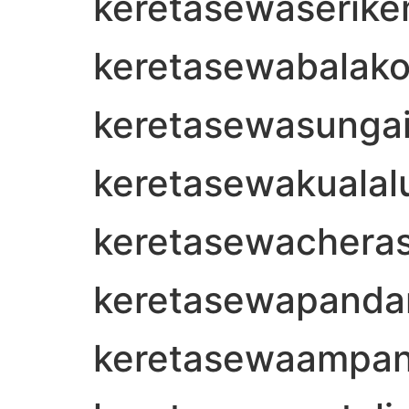
keretasewaserik
keretasewabalak
keretasewasungai
keretasewakuala
keretasewachera
keretasewapanda
keretasewaampa