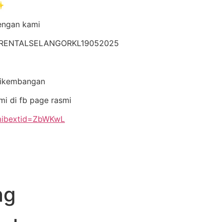
✨
dengan kami
ARRENTALSELANGORKL19052025
rikembangan
mi di fb page rasmi
?mibextid=ZbWKwL
ng