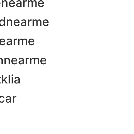
renearme
rdnearme
nearme
nnearme
klia
car