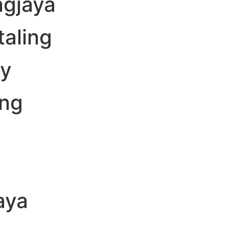
ngjaya
taling
y
ng
g
aya