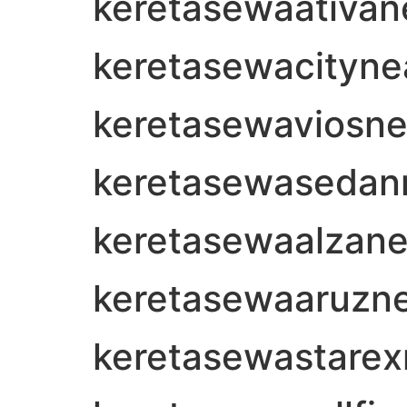
keretasewaativa
keretasewacityn
keretasewaviosn
keretasewasedan
keretasewaalzan
keretasewaaruzn
keretasewastare