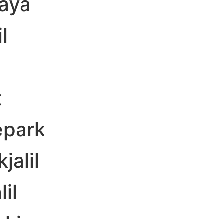
aya
l
t
epark
alil
il