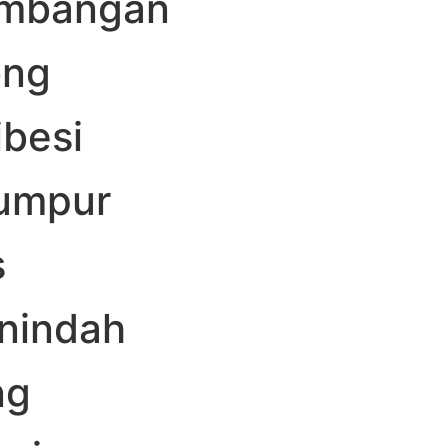
embangan
ong
besi
lumpur
s
nindah
ng