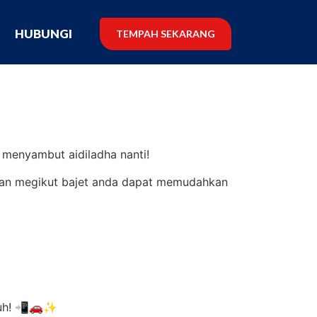
G
HUBUNGI
TEMPAH SEKARANG
menyambut aidiladha nanti!
dan megikut bajet anda dapat memudahkan
nuh! 📲🚗✨