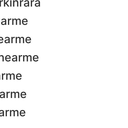
kinrara
earme
earme
nearme
arme
earme
arme