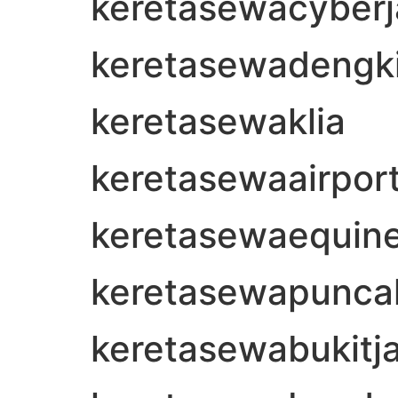
keretasewacyberj
keretasewadengki
keretasewaklia
keretasewaairpor
keretasewaequin
keretasewapuncakj
keretasewabukitjal