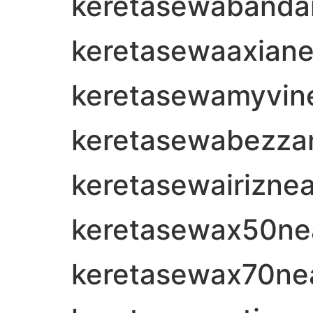
keretasewabandar
keretasewaaxian
keretasewamyvin
keretasewabezza
keretasewairizne
keretasewax50n
keretasewax70ne