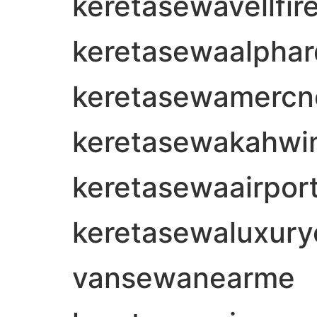
keretasewavellfi
keretasewaalpha
keretasewamerc
keretasewakahwi
keretasewaairport
keretasewaluxury
vansewanearme