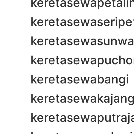
keretasewapetali
keretasewaseripe
keretasewasunwa
keretasewapucho
keretasewabangi
keretasewakajan
keretasewaputraj