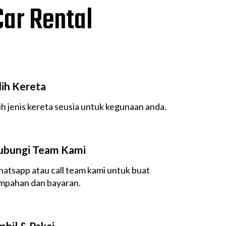
ar Rental
lih Kereta
lih jenis kereta seusia untuk kegunaan anda.
ubungi Team Kami
atsapp atau call team kami untuk buat
mpahan dan bayaran.
bil & Pakai