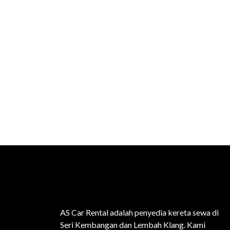
AS Car Rental adalah penyedia kereta sewa di
Seri Kembangan dan Lembah Klang. Kami