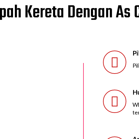
pah Kereta Dengan As C
Pi
Pi
H
Wh
te
Am