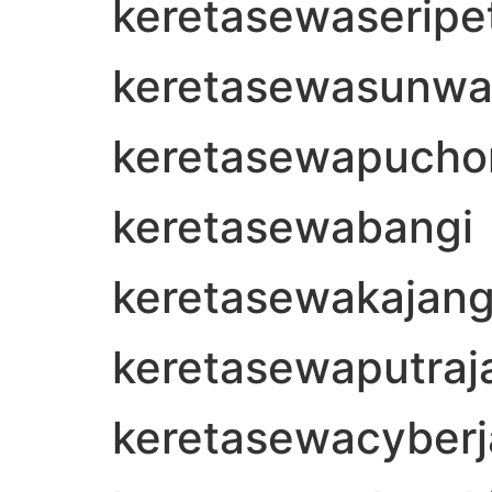
keretasewaseripe
keretasewasunwa
keretasewapucho
keretasewabangi
keretasewakajan
keretasewaputraj
keretasewacyberj