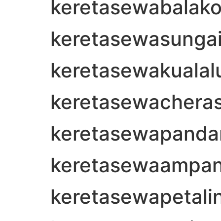
keretasewabalak
keretasewasungai
keretasewakuala
keretasewachera
keretasewapanda
keretasewaampa
keretasewapetali