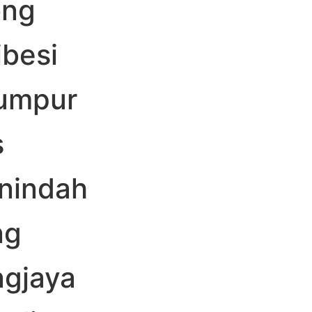
ong
besi
lumpur
s
nindah
ng
ngjaya