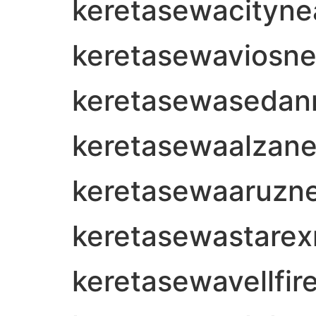
keretasewacityn
keretasewaviosn
keretasewasedan
keretasewaalzan
keretasewaaruzn
keretasewastare
keretasewavellfi