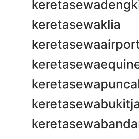
keretasewadengki
keretasewaklia
keretasewaairpor
keretasewaequin
keretasewapuncakj
keretasewabukitjal
keretasewabandar