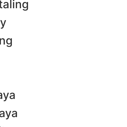
taling
y
ng
g
aya
aya