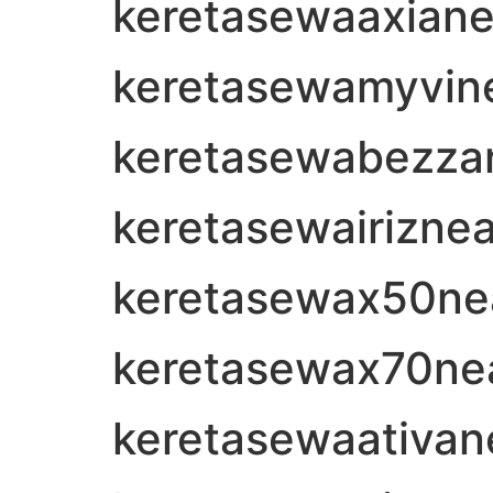
keretasewaaxian
keretasewamyvin
keretasewabezza
keretasewairizne
keretasewax50n
keretasewax70ne
keretasewaativa