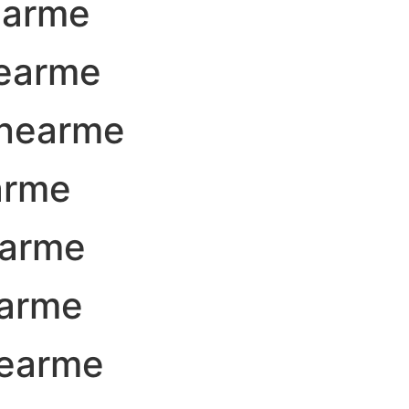
earme
earme
nearme
arme
earme
arme
nearme