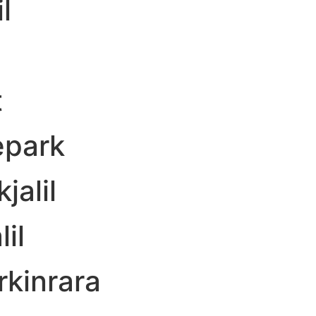
l
t
epark
alil
il
kinrara