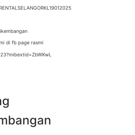
ARRENTALSELANGORKL19012025
rikembangan
mi di fb page rasmi
l123?mibextid=ZbWKwL
ng
embangan