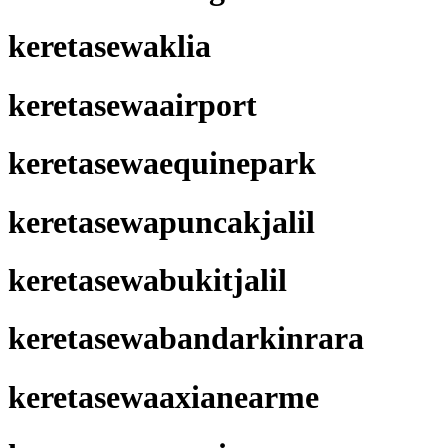
keretasewaklia
keretasewaairport
keretasewaequinepark
keretasewapuncakjalil
keretasewabukitjalil
keretasewabandarkinrara
keretasewaaxianearme