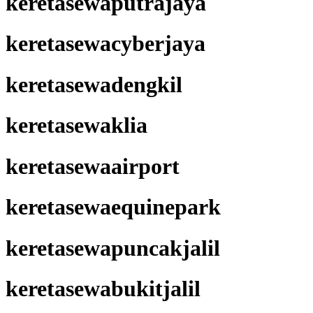
keretasewaputrajaya
keretasewacyberjaya
keretasewadengkil
keretasewaklia
keretasewaairport
keretasewaequinepark
keretasewapuncakjalil
keretasewabukitjalil