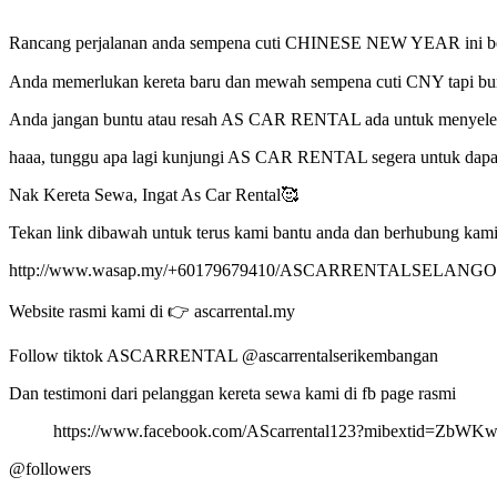
Rancang perjalanan anda sempena cuti CHINESE NEW YEAR in
Anda memerlukan kereta baru dan mewah sempena cuti CNY tapi bun
Anda jangan buntu atau resah AS CAR RENTAL ada untuk menyeles
haaa, tunggu apa lagi kunjungi AS CAR RENTAL segera untuk dapa
Nak Kereta Sewa, Ingat As Car Rental🥰
Tekan link dibawah untuk terus kami bantu anda dan berhubung kam
http://www.wasap.my/+60179679410/ASCARRENTALSELANG
Website rasmi kami di 👉 ascarrental.my
Follow tiktok ASCARRENTAL @ascarrentalserikembangan
Dan testimoni dari pelanggan kereta sewa kami di fb page rasmi
https://www.facebook.com/AScarrental123?mibextid=ZbWK
@followers