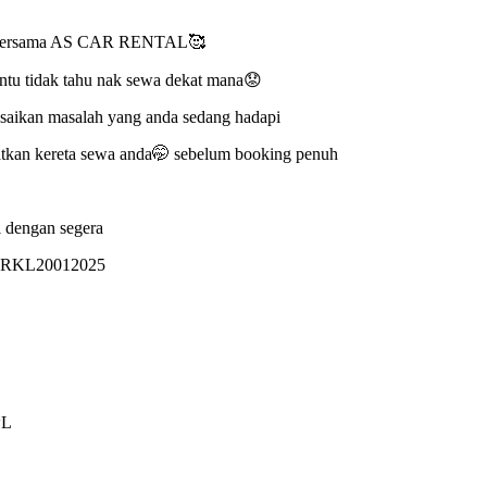
i bersama AS CAR RENTAL🥰
tu tidak tahu nak sewa dekat mana😟
aikan masalah yang anda sedang hadapi
tkan kereta sewa anda🤭 sebelum booking penuh
i dengan segera
ORKL20012025
wL