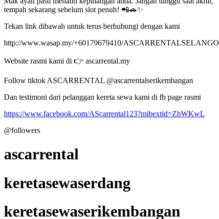
Mak ayah pasti menanti kepulangan anda. Jangan tunggu saat akhir,
tempah sekarang sebelum slot penuh! 📲🚗✨
Tekan link dibawah untuk terus berhubungi dengan kami
http://www.wasap.my/+60179679410/ASCARRENTALSELANG
Website rasmi kami di 👉 ascarrental.my
Follow tiktok ASCARRENTAL @ascarrentalserikembangan
Dan testimoni dari pelanggan kereta sewa kami di fb page rasmi
https://www.facebook.com/AScarrental123?mibextid=ZbWKwL
@followers
ascarrental
keretasewaserdang
keretasewaserikembangan