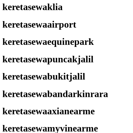
keretasewaklia
keretasewaairport
keretasewaequinepark
keretasewapuncakjalil
keretasewabukitjalil
keretasewabandarkinrara
keretasewaaxianearme
keretasewamyvinearme