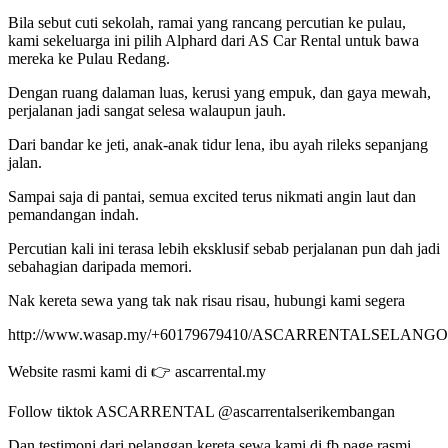
Bila sebut cuti sekolah, ramai yang rancang percutian ke pulau,
kami sekeluarga ini pilih Alphard dari AS Car Rental untuk bawa
mereka ke Pulau Redang.
Dengan ruang dalaman luas, kerusi yang empuk, dan gaya mewah,
perjalanan jadi sangat selesa walaupun jauh.
Dari bandar ke jeti, anak-anak tidur lena, ibu ayah rileks sepanjang
jalan.
Sampai saja di pantai, semua excited terus nikmati angin laut dan
pemandangan indah.
Percutian kali ini terasa lebih eksklusif sebab perjalanan pun dah jadi
sebahagian daripada memori.
Nak kereta sewa yang tak nak risau risau, hubungi kami segera
http://www.wasap.my/+60179679410/ASCARRENTALSELANGOR
Website rasmi kami di 👉 ascarrental.my
Follow tiktok ASCARRENTAL @ascarrentalserikembangan
Dan testimoni dari pelanggan kereta sewa kami di fb page rasmi