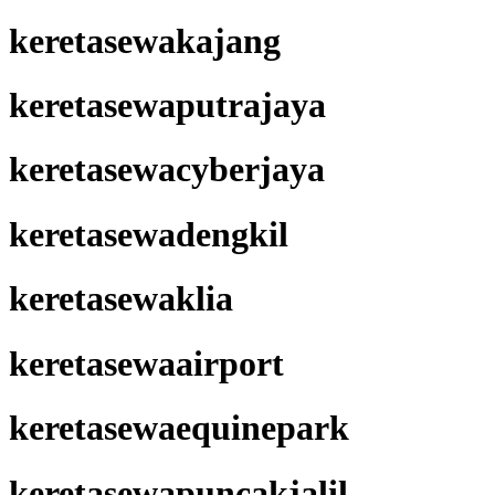
keretasewakajang
keretasewaputrajaya
keretasewacyberjaya
keretasewadengkil
keretasewaklia
keretasewaairport
keretasewaequinepark
keretasewapuncakjalil