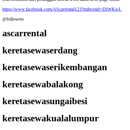
https://www.facebook.com/AScarrental123?mibextid=ZbWKwL
@followers
ascarrental
keretasewaserdang
keretasewaserikembangan
keretasewabalakong
keretasewasungaibesi
keretasewakualalumpur