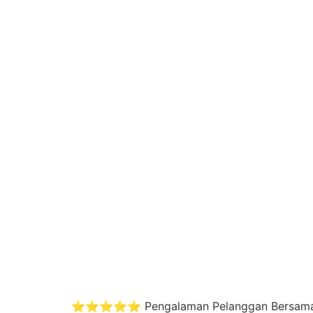
⭐️⭐️⭐️⭐️⭐️ Pengalaman Pelanggan Bersama