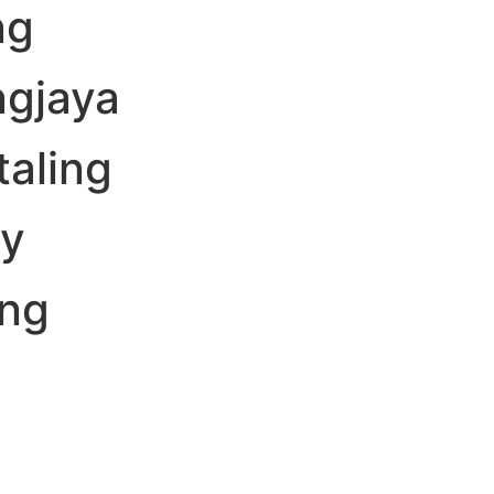
ng
ngjaya
taling
y
ng
g