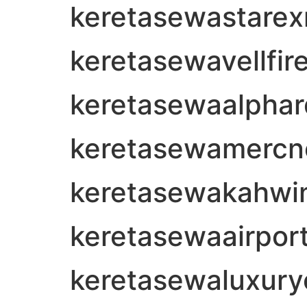
keretasewastare
keretasewavellfi
keretasewaalpha
keretasewamerc
keretasewakahwi
keretasewaairport
keretasewaluxury