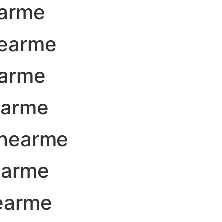
arme
nearme
earme
earme
nearme
earme
earme