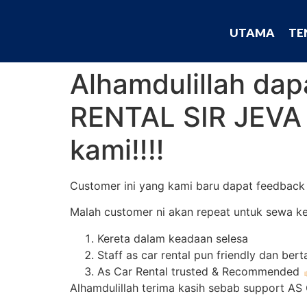
UTAMA
TE
Alhamdulillah da
RENTAL SIR JEVA
kami‼️‼️
Customer ini yang kami baru dapat feedback n
Malah customer ni akan repeat untuk sewa k
Kereta dalam keadaan selesa
Staff as car rental pun friendly dan be
As Car Rental trusted & Recommended 👍
Alhamdulillah terima kasih sebab support AS 