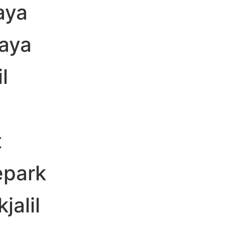
aya
aya
l
t
epark
alil