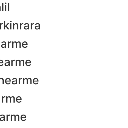
il
kinrara
earme
earme
nearme
arme
earme