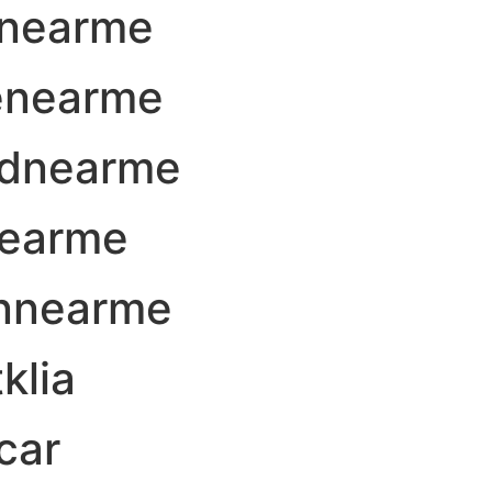
xnearme
renearme
rdnearme
nearme
nnearme
klia
car