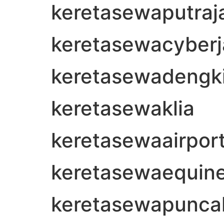
keretasewaputraj
keretasewacyberj
keretasewadengki
keretasewaklia
keretasewaairpor
keretasewaequin
keretasewapuncakj