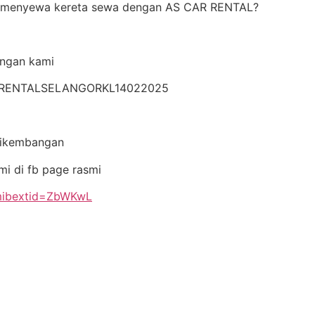
n menyewa kereta sewa dengan AS CAR RENTAL?
engan kami
ARRENTALSELANGORKL14022025
rikembangan
mi di fb page rasmi
?mibextid=ZbWKwL