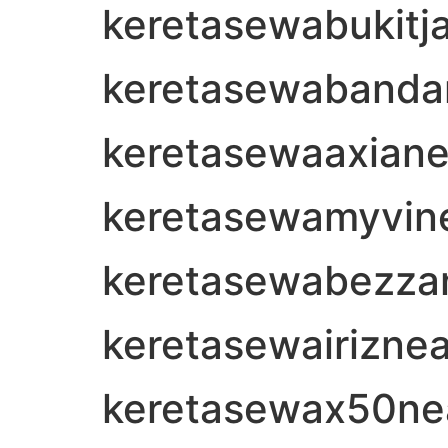
keretasewabukitjal
keretasewabandar
keretasewaaxian
keretasewamyvin
keretasewabezza
keretasewairizne
keretasewax50n