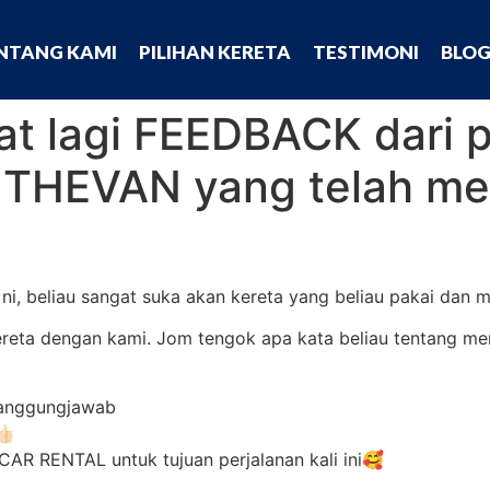
NTANG KAMI
PILIHAN KERETA
TESTIMONI
BLO
pat lagi FEEDBACK dari
 THEVAN yang telah m
i, beliau sangat suka akan kereta yang beliau pakai dan m
ereta dengan kami. Jom tengok apa kata beliau tentang m
rtanggungjawab
🏻
CAR RENTAL untuk tujuan perjalanan kali ini🥰