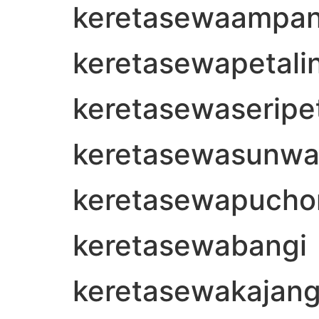
keretasewaampa
keretasewapetali
keretasewaseripe
keretasewasunwa
keretasewapucho
keretasewabangi
keretasewakajan