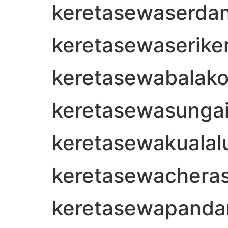
keretasewaserda
keretasewaserik
keretasewabalak
keretasewasungai
keretasewakuala
keretasewachera
keretasewapanda