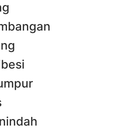
ng
embangan
ong
besi
lumpur
s
nindah