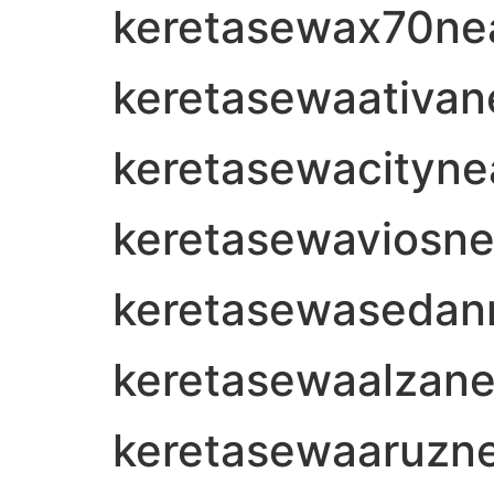
keretasewax70ne
keretasewaativa
keretasewacityn
keretasewaviosn
keretasewasedan
keretasewaalzan
keretasewaaruzn