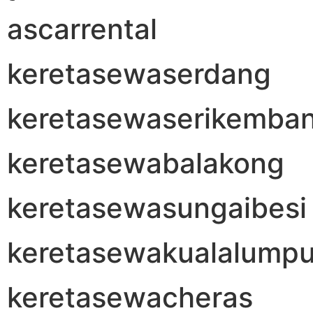
ascarrental
keretasewaserdang
keretasewaserikemba
keretasewabalakong
keretasewasungaibesi
keretasewakualalumpu
keretasewacheras