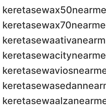
keretasewax50nearm
keretasewax70nearme
keretasewaativanear
keretasewacitynearme
keretasewaviosnearm
keretasewasedannear
keretasewaalzanearm