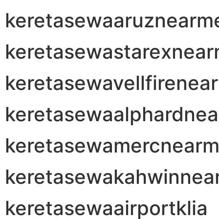
keretasewaaruznearm
keretasewastarexnea
keretasewavellfirenea
keretasewaalphardne
keretasewamercnear
keretasewakahwinnea
keretasewaairportklia