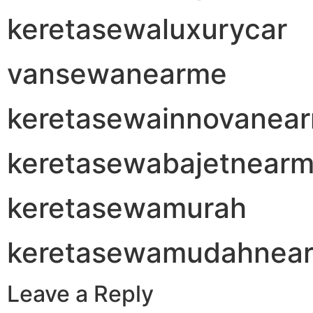
keretasewaluxurycar
vansewanearme
keretasewainnovanea
keretasewabajetnear
keretasewamurah
keretasewamudahnea
Leave a Reply