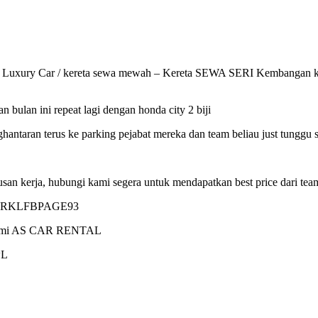
 Luxury Car / kereta sewa mewah – Kereta SEWA SERI Kembangan ke
bulan ini repeat lagi dengan honda city 2 biji
an terus ke parking pejabat mereka dan team beliau just tunggu sah
urusan kerja, hubungi kami segera untuk mendapatkan best price da
GORKLFBPAGE93
 rasmi AS CAR RENTAL
wL