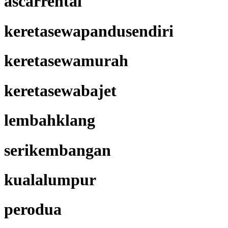
ascarrental
keretasewapandusendiri
keretasewamurah
keretasewabajet
lembahklang
serikembangan
kualalumpur
perodua