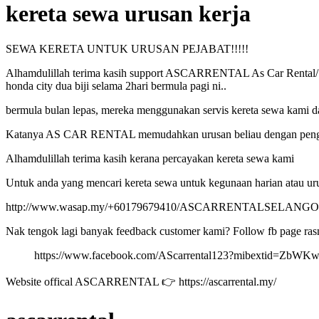
kereta sewa urusan kerja
SEWA KERETA UNTUK URUSAN PEJABAT!!!!!
Alhamdulillah terima kasih support ASCARRENTAL As Car Rental/
honda city dua biji selama 2hari bermula pagi ni..
bermula bulan lepas, mereka menggunakan servis kereta sewa kami dan 
Katanya AS CAR RENTAL memudahkan urusan beliau dengan penghantar
Alhamdulillah terima kasih kerana percayakan kereta sewa kami
Untuk anda yang mencari kereta sewa untuk kegunaan harian atau 
http://www.wasap.my/+60179679410/ASCARRENTALSELAN
Nak tengok lagi banyak feedback customer kami? Follow fb page
https://www.facebook.com/AScarrental123?mibextid=ZbWK
Website offical ASCARRENTAL 👉 https://ascarrental.my/