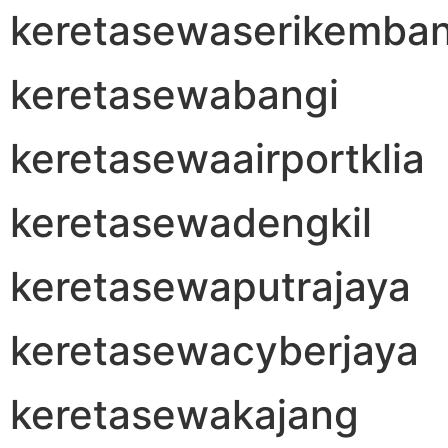
keretasewaserikemba
keretasewabangi
keretasewaairportklia
keretasewadengkil
keretasewaputrajaya
keretasewacyberjaya
keretasewakajang