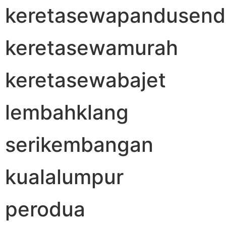
keretasewapandusendi
keretasewamurah
keretasewabajet
lembahklang
serikembangan
kualalumpur
perodua