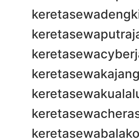
keretasewadengki
keretasewaputraj
keretasewacyberj
keretasewakajan
keretasewakuala
keretasewachera
keretasewabalak