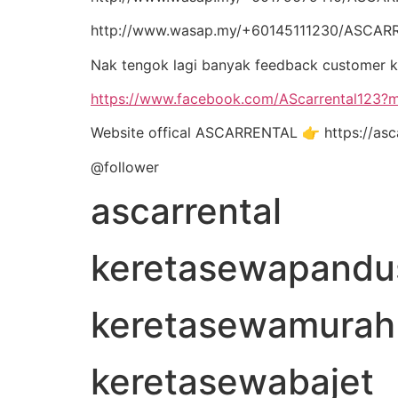
http://www.wasap.my/+60145111230/ASC
Nak tengok lagi banyak feedback customer 
https://www.facebook.com/AScarrental123
Website offical ASCARRENTAL 👉 https://asca
@follower
ascarrental
keretasewapandus
keretasewamurah
keretasewabajet