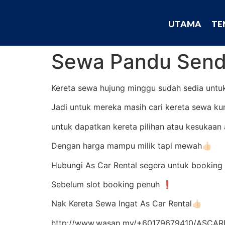
UTAMA
TE
Sewa Pandu Send
Kereta sewa hujung minggu sudah sedia untu
Jadi untuk mereka masih cari kereta sewa kun
untuk dapatkan kereta pilihan atau kesukaan
Dengan harga mampu milik tapi mewah👍🏻
Hubungi As Car Rental segera untuk booking k
Sebelum slot booking penuh ❗
Nak Kereta Sewa Ingat As Car Rental👍🏻
http://www.wasap.my/+60179679410/ASC