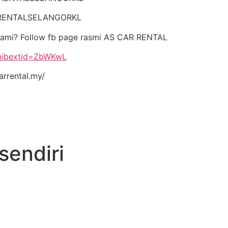
ARRENTALSELANGORKL
kami? Follow fb page rasmi AS CAR RENTAL
?mibextid=ZbWKwL
rrental.my/
endiri