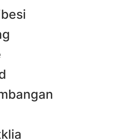
besi
ng
e
d
embangan
klia