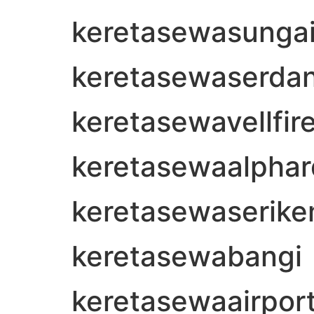
keretasewasungai
keretasewaserda
keretasewavellfir
keretasewaalphar
keretasewaserik
keretasewabangi
keretasewaairport