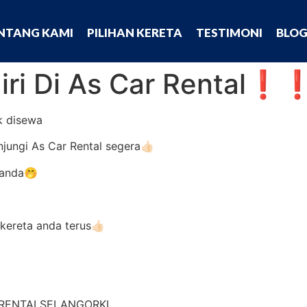
NTANG KAMI
PILIHAN KERETA
TESTIMONI
BLO
iri Di As Car Rental❗
k disewa
jungi As Car Rental segera👍🏻
 anda🤭
ereta anda terus👍🏻
ARRENTALSELANGORKL