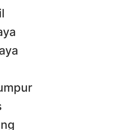
l
aya
aya
g
lumpur
s
ong