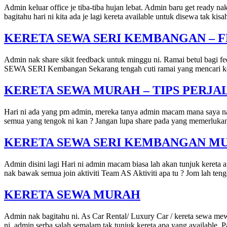
Admin keluar office je tiba-tiba hujan lebat. Admin baru get ready 
bagitahu hari ni kita ada je lagi kereta available untuk disewa tak ki
KERETA SEWA SERI KEMBANGAN –
Admin nak share sikit feedback untuk minggu ni. Ramai betul bagi
SEWA SERI Kembangan Sekarang tengah cuti ramai yang mencari keret
KERETA SEWA MURAH – TIPS PERJA
Hari ni ada yang pm admin, mereka tanya admin macam mana saya nak p
semua yang tengok ni kan ? Jangan lupa share pada yang memerlukan
KERETA SEWA SERI KEMBANGAN M
Admin disini lagi Hari ni admin macam biasa lah akan tunjuk kereta
nak bawak semua join aktiviti Team AS Aktiviti apa tu ? Jom lah ten
KERETA SEWA MURAH
Admin nak bagitahu ni. As Car Rental/ Luxury Car / kereta sewa m
ni, admin serba salah semalam tak tunjuk kereta apa yang available. P