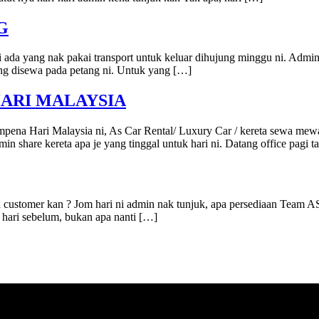
G
ti ada yang nak pakai transport untuk keluar dihujung minggu ni. Admi
ang disewa pada petang ni. Untuk yang […]
HARI MALAYSIA
pena Hari Malaysia ni, As Car Rental/ Luxury Car / kereta sewa me
share kereta apa je yang tinggal untuk hari ni. Datang office pagi ta
da customer kan ? Jom hari ni admin nak tunjuk, apa persediaan Team 
 hari sebelum, bukan apa nanti […]