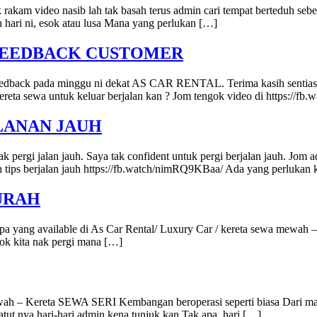
nak rakam video nasib lah tak basah terus admin cari tempat berteduh s
sah hari ni, esok atau lusa Mana yang perlukan […]
 FEEDBACK CUSTOMER
 feedback pada minggu ni dekat AS CAR RENTAL. Terima kasih sentiasa
a sewa untuk keluar berjalan kan ? Jom tengok video di https://fb.w
LANAN JAUH
ergi jalan jauh. Saya tak confident untuk pergi berjalan jauh. Jom a
 tips berjalan jauh https://fb.watch/nimRQ9KBaa/ Ada yang perlukan
URAH
 apa yang available di As Car Rental/ Luxury Car / kereta sewa mewa
gok kita nak pergi mana […]
ewah – Kereta SEWA SERI Kembangan beroperasi seperti biasa Dari ma
atut nya hari-hari admin kena tunjuk kan Tak apa, hari […]