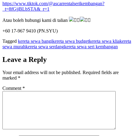
https://www.tiktok.com/@ascarrentalserikembangan?
_t=8fGjjBLbSTA&_r=1
Atau boleh hubungi kami di talian
+60 17-967 9410 (PN.SYU)
Tagged
kereta sewa bangi
kereta sewa budget
kereta sewa klia
kereta
sewa murah
kereta sewa serdang
kereta sewa seri kembangan
Leave a Reply
Your email address will not be published.
Required fields are
marked
*
Comment
*