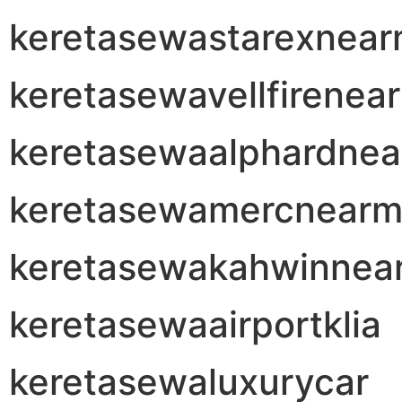
keretasewastarexnea
keretasewavellfirenea
keretasewaalphardne
keretasewamercnear
keretasewakahwinnea
keretasewaairportklia
keretasewaluxurycar