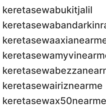
keretasewabukitjalil
keretasewabandarkinr
keretasewaaxianearm
keretasewamyvinearm
keretasewabezzanear
keretasewairiznearme
keretasewax50nearm