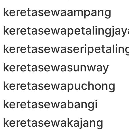
keretasewaampang
keretasewapetalingjay
keretasewaseripetalin
keretasewasunway
keretasewapuchong
keretasewabangi
keretasewakajang