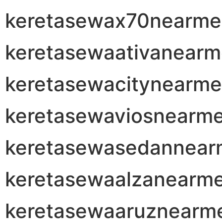
keretasewax70nearme
keretasewaativanear
keretasewacitynearme
keretasewaviosnearm
keretasewasedannear
keretasewaalzanearm
keretasewaaruznearm