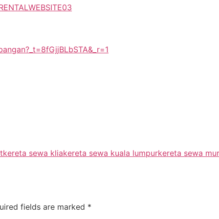
RRENTALWEBSITE03
mbangan?_t=8fGjjBLbSTA&_r=1
t
kereta sewa klia
kereta sewa kuala lumpur
kereta sewa mu
uired fields are marked
*