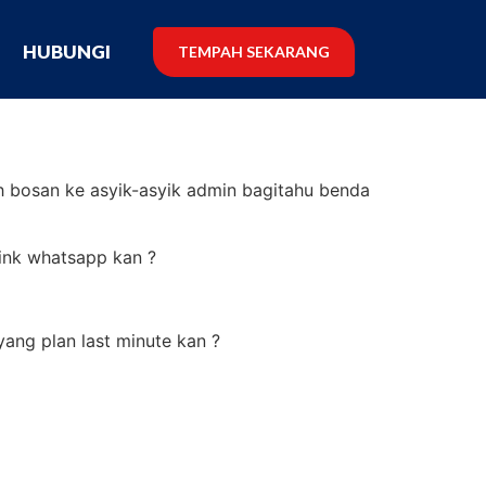
G
HUBUNGI
TEMPAH SEKARANG
U
ah bosan ke asyik-asyik admin bagitahu benda
link whatsapp kan ?
yang plan last minute kan ?